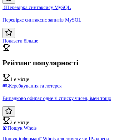
🗄️
Перевірка синтаксису MySQL
Перевіряє синтаксис запитів MySQL
Показати більше
Рейтинг популярності
1-е місце
🎟️
Жеребкування та лотерея
Випадково обирає одне зі списку чисел, імен тощо
2-е місце
📇
Пошук Whois
Пошук інформації Whois для домену чи IP-адреси