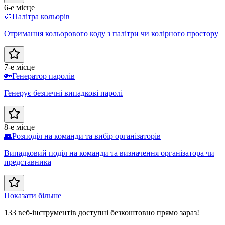
6-е місце
🎨
Палітра кольорів
Отримання кольорового коду з палітри чи колірного простору
7-е місце
🔑
Генератор паролів
Генерує безпечні випадкові паролі
8-е місце
👥
Розподіл на команди та вибір організаторів
Випадковий поділ на команди та визначення організатора чи
представника
Показати більше
133 веб-інструментів доступні безкоштовно прямо зараз!