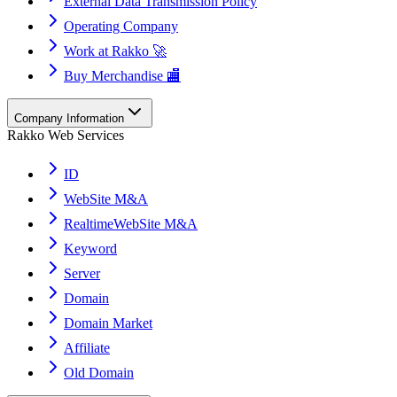
External Data Transmission Policy
Operating Company
Work at Rakko 🚀
Buy Merchandise 🏬
Company Information
Rakko Web Services
ID
WebSite M&A
RealtimeWebSite M&A
Keyword
Server
Domain
Domain Market
Affiliate
Old Domain