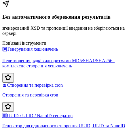
Без автоматичного збереження результатів
згенерований XSD та пропозиції введення не зберігаються на
сервері.
Пов'язані інструменти
#️⃣
Генерування хеш-значень
Перетворення рядків алгоритмами MD5/SHA1/SHA256 і
комплексне створення хеш-значень
📅
Створення та перевірка cron
Створення та перевірка cron
🆔
UUID / ULID / NanoID генератор
Генератор для одночасного створення UUID, ULID та NanoID