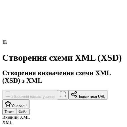
🏗️
Створення схеми XML (XSD)
Створення визначення схеми XML
(XSD) з XML
Збережені налаштування
Поділитися URL
Улюблені
Текст
Файл
Вхідний XML
XML