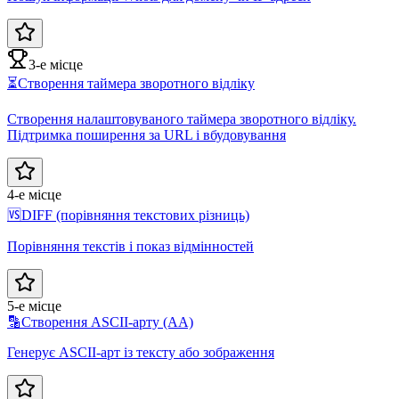
3-е місце
⏳
Створення таймера зворотного відліку
Створення налаштовуваного таймера зворотного відліку.
Підтримка поширення за URL і вбудовування
4-е місце
🆚
DIFF (порівняння текстових різниць)
Порівняння текстів і показ відмінностей
5-е місце
🔡
Створення ASCII-арту (AA)
Генерує ASCII-арт із тексту або зображення