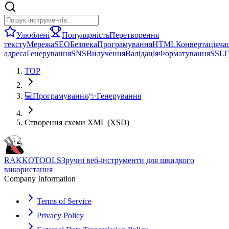
Улюблені
Популярність
Перетворення
тексту
Мережа
SEO
Безпека
Програмування
HTML
Конвертація
ча
адреса
Генерування
SNS
Вилучення
Валідація
Форматування
SSL
Г
TOP
💻
Програмування
/
✨
Генерування
Створення схеми XML (XSD)
RAKKOTOOLS
Зручні веб-інструменти для швидкого
використання
Company Information
Terms of Service
Privacy Policy