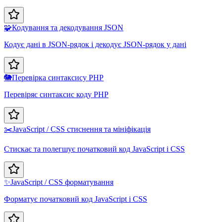
🧩
Кодування та декодування JSON
Кодує дані в JSON-рядок і декодує JSON-рядок у дані
🐘
Перевірка синтаксису PHP
Перевіряє синтаксис коду PHP
✂️
JavaScript / CSS стиснення та мініфікація
Стискає та полегшує початковий код JavaScript і CSS
✨
JavaScript / CSS форматування
Форматує початковий код JavaScript і CSS