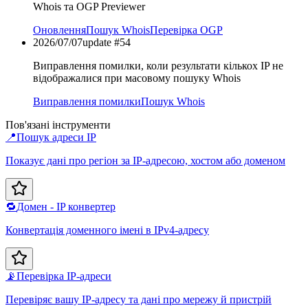
Whois та OGP Previewer
Оновлення
Пошук Whois
Перевірка OGP
2026/07/07
update #
54
Виправлення помилки, коли результати кількох IP не
відображалися при масовому пошуку Whois
Виправлення помилки
Пошук Whois
Пов'язані інструменти
📍
Пошук адреси IP
Показує дані про регіон за IP-адресою, хостом або доменом
🔁
Домен - IP конвертер
Конвертація доменного імені в IPv4-адресу
📡
Перевірка IP-адреси
Перевіряє вашу IP-адресу та дані про мережу й пристрій