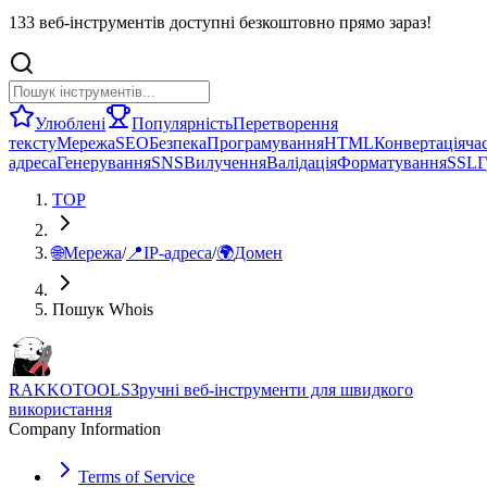
133 веб-інструментів доступні безкоштовно прямо зараз!
Улюблені
Популярність
Перетворення
тексту
Мережа
SEO
Безпека
Програмування
HTML
Конвертація
ча
адреса
Генерування
SNS
Вилучення
Валідація
Форматування
SSL
Г
TOP
🌐
Мережа
/
📍
IP-адреса
/
🌍
Домен
Пошук Whois
RAKKOTOOLS
Зручні веб-інструменти для швидкого
використання
Company Information
Terms of Service