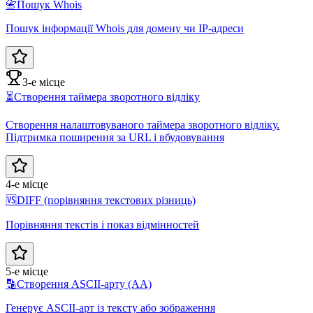
📇
Пошук Whois
Пошук інформації Whois для домену чи IP-адреси
3-е місце
⏳
Створення таймера зворотного відліку
Створення налаштовуваного таймера зворотного відліку.
Підтримка поширення за URL і вбудовування
4-е місце
🆚
DIFF (порівняння текстових різниць)
Порівняння текстів і показ відмінностей
5-е місце
🔡
Створення ASCII-арту (AA)
Генерує ASCII-арт із тексту або зображення