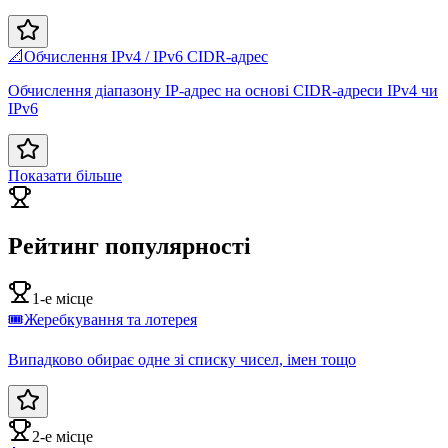
📐
Обчислення IPv4 / IPv6 CIDR-адрес
Обчислення діапазону IP-адрес на основі CIDR-адреси IPv4 чи
IPv6
Показати більше
Рейтинг популярності
1-е місце
🎟️
Жеребкування та лотерея
Випадково обирає одне зі списку чисел, імен тощо
2-е місце