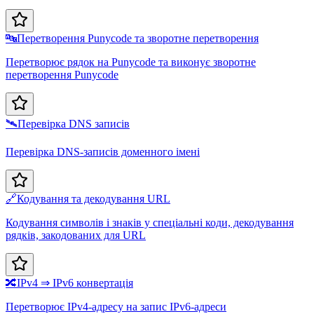
🔤
Перетворення Punycode та зворотне перетворення
Перетворює рядок на Punycode та виконує зворотне
перетворення Punycode
🛰️
Перевірка DNS записів
Перевірка DNS-записів доменного імені
🔗
Кодування та декодування URL
Кодування символів і знаків у спеціальні коди, декодування
рядків, закодованих для URL
🔀
IPv4 ⇒ IPv6 конвертація
Перетворює IPv4-адресу на запис IPv6-адреси