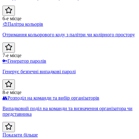
6-е місце
🎨
Палітра кольорів
Отримання кольорового коду з палітри чи колірного простору
7-е місце
🔑
Генератор паролів
Генерує безпечні випадкові паролі
8-е місце
👥
Розподіл на команди та вибір організаторів
Випадковий поділ на команди та визначення організатора чи
представника
Показати більше