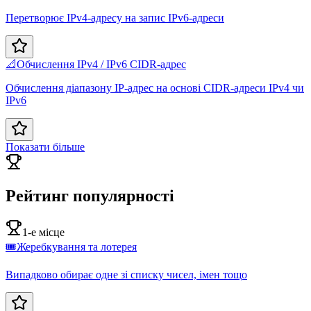
Перетворює IPv4-адресу на запис IPv6-адреси
📐
Обчислення IPv4 / IPv6 CIDR-адрес
Обчислення діапазону IP-адрес на основі CIDR-адреси IPv4 чи
IPv6
Показати більше
Рейтинг популярності
1-е місце
🎟️
Жеребкування та лотерея
Випадково обирає одне зі списку чисел, імен тощо