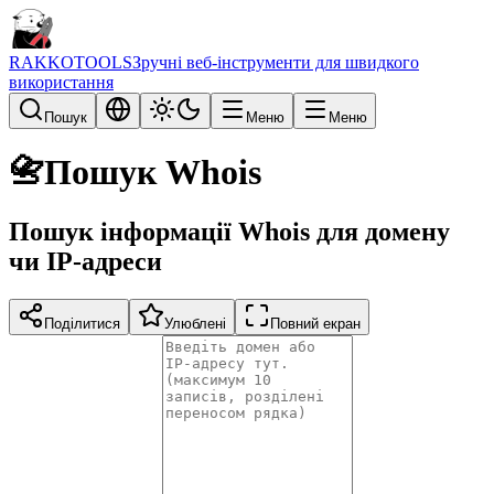
RAKKOTOOLS
Зручні веб-інструменти для швидкого
використання
Пошук
Меню
Меню
📇
Пошук Whois
Пошук інформації Whois для домену
чи IP-адреси
Поділитися
Улюблені
Повний екран