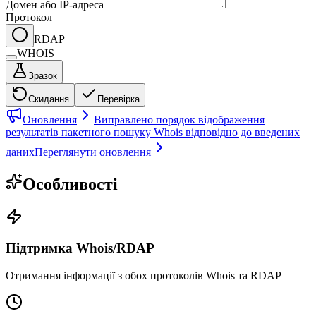
Домен або IP-адреса
Протокол
RDAP
WHOIS
Зразок
Скидання
Перевірка
Оновлення
Виправлено порядок відображення
результатів пакетного пошуку Whois відповідно до введених
даних
Переглянути оновлення
Особливості
Підтримка Whois/RDAP
Отримання інформації з обох протоколів Whois та RDAP