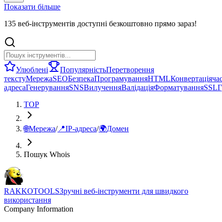
Показати більше
135 веб-інструментів доступні безкоштовно прямо зараз!
Улюблені
Популярність
Перетворення
тексту
Мережа
SEO
Безпека
Програмування
HTML
Конвертація
ча
адреса
Генерування
SNS
Вилучення
Валідація
Форматування
SSL
Г
TOP
🌐
Мережа
/
📍
IP-адреса
/
🌍
Домен
Пошук Whois
RAKKOTOOLS
Зручні веб-інструменти для швидкого
використання
Company Information