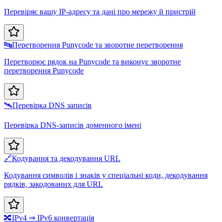
Перевіряє вашу IP-адресу та дані про мережу й пристрій
🔤
Перетворення Punycode та зворотне перетворення
Перетворює рядок на Punycode та виконує зворотне
перетворення Punycode
🛰️
Перевірка DNS записів
Перевірка DNS-записів доменного імені
🔗
Кодування та декодування URL
Кодування символів і знаків у спеціальні коди, декодування
рядків, закодованих для URL
🔀
IPv4 ⇒ IPv6 конвертація