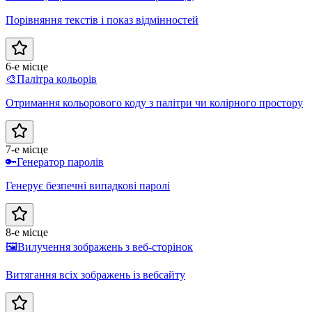
Порівняння текстів і показ відмінностей
6-е місце
🎨
Палітра кольорів
Отримання кольорового коду з палітри чи колірного простору
7-е місце
🔑
Генератор паролів
Генерує безпечні випадкові паролі
8-е місце
🖼️
Вилучення зображень з веб-сторінок
Витягання всіх зображень із вебсайту