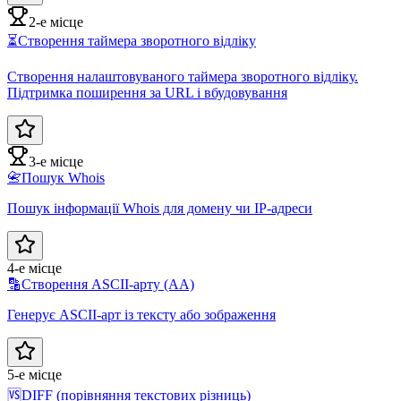
2-е місце
⏳
Створення таймера зворотного відліку
Створення налаштовуваного таймера зворотного відліку.
Підтримка поширення за URL і вбудовування
3-е місце
📇
Пошук Whois
Пошук інформації Whois для домену чи IP-адреси
4-е місце
🔡
Створення ASCII-арту (AA)
Генерує ASCII-арт із тексту або зображення
5-е місце
🆚
DIFF (порівняння текстових різниць)