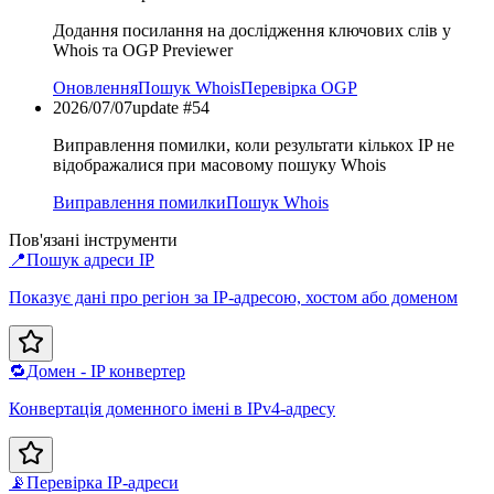
Додання посилання на дослідження ключових слів у
Whois та OGP Previewer
Оновлення
Пошук Whois
Перевірка OGP
2026/07/07
update #
54
Виправлення помилки, коли результати кількох IP не
відображалися при масовому пошуку Whois
Виправлення помилки
Пошук Whois
Пов'язані інструменти
📍
Пошук адреси IP
Показує дані про регіон за IP-адресою, хостом або доменом
🔁
Домен - IP конвертер
Конвертація доменного імені в IPv4-адресу
📡
Перевірка IP-адреси